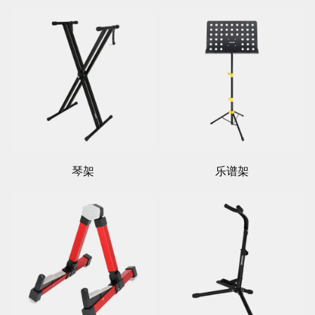
琴架
乐谱架