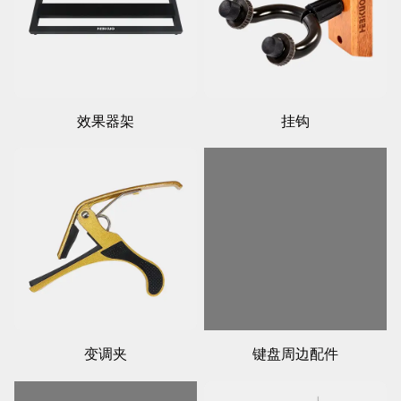
效果器架
挂钩
变调夹
键盘周边配件