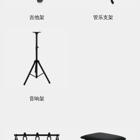
吉他架
管乐支架
音响架